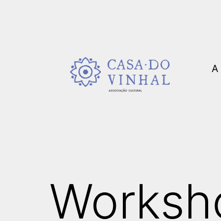
Saltar
para
o
conteúdo
A
Casa
do
Vinhal
Worksh